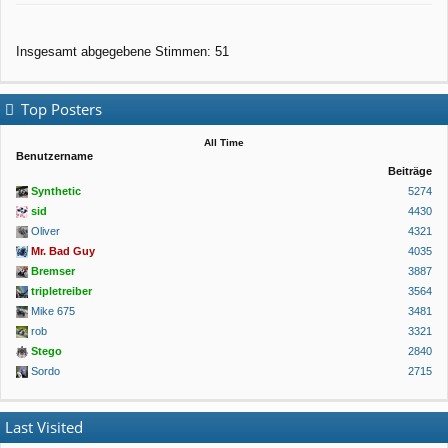
Insgesamt abgegebene Stimmen:
51
Top Posters
All Time
Benutzername
Beiträge
Synthetic
5274
sid
4430
Oliver
4321
Mr. Bad Guy
4035
Bremser
3887
tripletreiber
3564
Mike 675
3481
rob
3321
Stego
2840
Sordo
2715
Last Visited