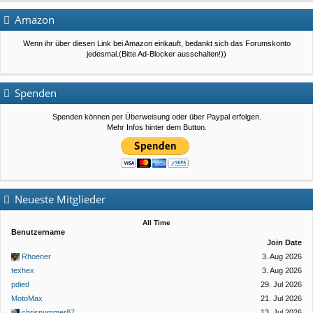
Amazon
Wenn ihr über diesen Link bei Amazon einkauft, bedankt sich das Forumskonto
jedesmal.(Bitte Ad-Blocker ausschalten!))
Spenden
Spenden können per Überweisung oder über Paypal erfolgen.
Mehr Infos hinter dem Button.
Neueste Mitglieder
All Time
Benutzername
Join Date
Rhoener
3. Aug 2026
texhex
3. Aug 2026
pdied
29. Jul 2026
MotoMax
21. Jul 2026
chrisnummer87
13. Jul 2026