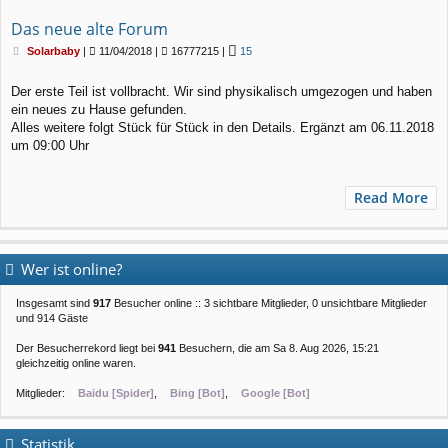
Das neue alte Forum
B
Solarbaby
|
11/04/2018 |
16777215 |
15
e
i
Der erste Teil ist vollbracht. Wir sind physikalisch umgezogen und haben
t
ein neues zu Hause gefunden.
r
a
Alles weitere folgt Stück für Stück in den Details. Ergänzt am 06.11.2018
g
um 09:00 Uhr
Read More
Wer ist online?
Insgesamt sind
917
Besucher online :: 3 sichtbare Mitglieder, 0 unsichtbare Mitglieder
und 914 Gäste
Der Besucherrekord liegt bei
941
Besuchern, die am Sa 8. Aug 2026, 15:21
gleichzeitig online waren.
Mitglieder:
Baidu [Spider]
,
Bing [Bot]
,
Google [Bot]
Statistik