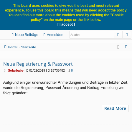
This board uses cookies to give you the best and most relevant
experience. To use this board this means that you need accept the policy.
You can find out more about the cookies used by clicking the "Cookie
policy" on the main page or the link below.
[ I accept ]
Portal
Forum
News Blog
Such
E
ch
itg
n
eg
...
Neue Beiträge
Anmelden
ne
lie
m
ist
S
Portal
Startseite
llz
de
el
rie
u
c
ug
r
de
re
Neue Registrierung & Passwort
h
B
rif
n
n
Solarbaby
|
01/02/2019 |
15735482 |
8
e
e
i
f
Aufgrund einiger unerwünschter Anmeldungen und Beiträge in letzter Zeit,
t
wurde die Registrierung, Passwort Änderung und Beitrag Erstellung wie
r
a
folgt geändert:
g
Read More