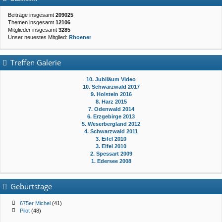
Beiträge insgesamt
209025
Themen insgesamt
12106
Mitglieder insgesamt
3285
Unser neuestes Mitglied:
Rhoener
Treffen Galerie
10. Jubiläum Video
10. Schwarzwald 2017
9. Holstein 2016
8. Harz 2015
7. Odenwald 2014
6. Erzgebirge 2013
5. Weserbergland 2012
4. Schwarzwald 2011
3. Eifel 2010
3. Eifel 2010
2. Spessart 2009
1. Edersee 2008
Geburtstage
675er Michel
(41)
Pilot
(48)